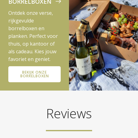
BORRELBOXEN
Ontdek onze verse,
rijkgevulde
borrelboxen en
planken. Perfect voor
thuis, op kantoor of
als cadeau. Kies jouw
favoriet en geniet.
BEKIJK ONZE
BORRELBOXEN
Reviews